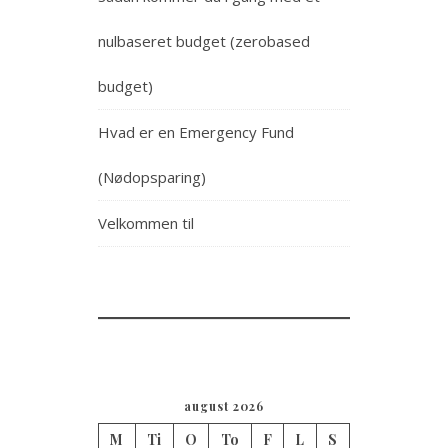
nulbaseret budget (zerobased
budget)
Hvad er en Emergency Fund
(Nødopsparing)
Velkommen til
august 2026
M
Ti
O
To
F
L
S